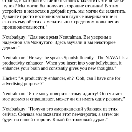
страны, в которой вы тайно пытались захватить эти вставки
пупок? Мы могли бы получить хорошие отклики! В этих
устройств в новостях в добрый путь, мы могли бы захватить.
Давайте просто воспользоваться глупые американские и
сказать ему об этих замечательных средством повышения
производительности."
Notabadguy: "Для вас время Neutralman, Вы уверены в
надежной зла Чокнутого. Здесь звучали и вы некоторые
дерьмо."
Neutralman: "He says he speaks Spanish fluently. The NAVAL is a
productivity enhancer. When you insert into your bellybutton, it
enhances your brain and constantly gives you new thoughts."
Hacker: "A productivity enhancer, eh? Ooh, can I have one for
advertising purposes?"
Neutralman: "Я не могу поверить этому идиоту! Он считает
мое дерьмо и спрашивает, может ли он иметь одну рекламу."
Notabadguy: "Получи это американский ублюдок из этих
сейчас. Сначала мы захватим этот newsreporter, а затем он
будет на нашей стороне. Какой бестолковый дурак."