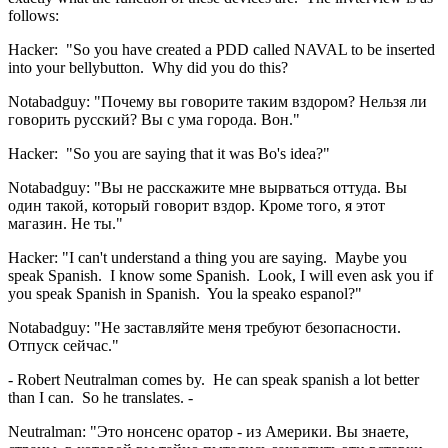
follows:
Hacker: "So you have created a PDD called NAVAL to be inserted
into your bellybutton. Why did you do this?
Notabadguy: "Почему вы говорите таким вздором? Нельзя ли
говорить русский? Вы с ума города. Вон."
Hacker: "So you are saying that it was Bo's idea?"
Notabadguy: "Вы не расскажите мне вырваться оттуда. Вы
один такой, который говорит вздор. Кроме того, я этот
магазин. Не ты."
Hacker: "I can't understand a thing you are saying. Maybe you
speak Spanish. I know some Spanish. Look, I will even ask you if
you speak Spanish in Spanish. You la speako espanol?"
Notabadguy: "Не заставляйте меня требуют безопасности.
Отпуск сейчас."
- Robert Neutralman comes by. He can speak spanish a lot better
than I can. So he translates. -
Neutralman: "Это нонсенс оратор - из Америки. Вы знаете,