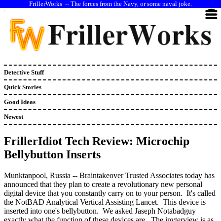
--
The forces from the Navy, or some naval joke.
Detective Stuff
Quick Stories
Good Ideas
Newest
FrillerIdiot Tech Review: Microchip
Bellybutton Inserts
Munktanpool, Russia -- Braintakeover Trusted Associates today has
announced that they plan to create a revolutionary new personal
digital device that you constantly carry on to your person. It's called
the NotBAD Analytical Vertical Assisting Lancet. This device is
inserted into one's bellybutton. We asked Jaseph Notabadguy
exactly what the function of these devices are. The invterview is as