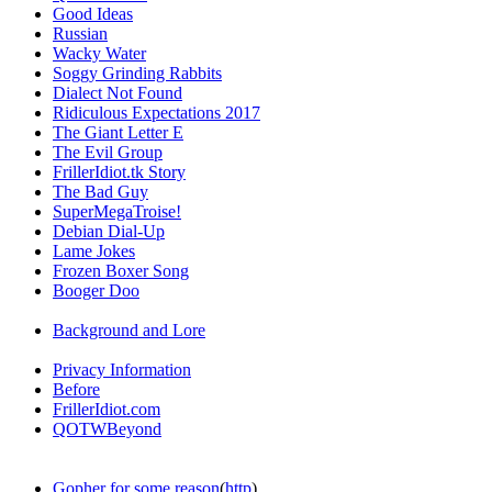
Good Ideas
Russian
Wacky Water
Soggy Grinding Rabbits
Dialect Not Found
Ridiculous Expectations 2017
The Giant Letter E
The Evil Group
FrillerIdiot.tk Story
The Bad Guy
SuperMegaTroise!
Debian Dial-Up
Lame Jokes
Frozen Boxer Song
Booger Doo
Background and Lore
Privacy Information
Before
FrillerIdiot.com
QOTWBeyond
Gopher for some reason
(
http
)